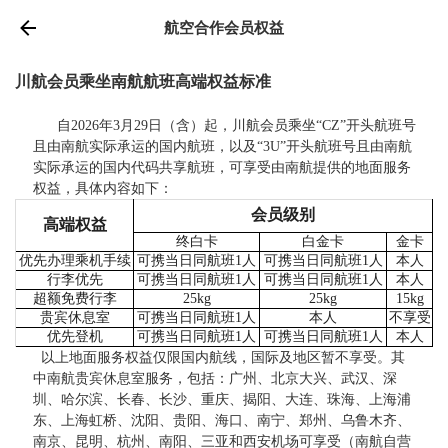
航空合作会员权益
川航会员乘坐南航航班高端权益标准
自2026年3月29日（含）起，川航会员乘坐“CZ”开头航班号
且由南航实际承运的国内航班，以及“3U”开头航班号且由南航
实际承运的国内代码共享航班，可享受由南航提供的地面服务
权益，具体内容如下：
会员级别
高端权益
终白卡
白金卡
金卡
优先办理乘机手续
可携当日同航班1人
可携当日同航班1人
本人
行李优先
可携当日同航班1人
可携当日同航班1人
本人
超额免费行李
25kg
25kg
15kg
贵宾休息室
可携当日同航班1人
本人
不享受
优先登机
可携当日同航班1人
可携当日同航班1人
本人
以上地面服务权益仅限国内航线，国际及地区暂不享受。其
中南航贵宾休息室服务，包括：广州、北京大兴、武汉、深
圳、哈尔滨、长春、长沙、重庆、揭阳、大连、珠海、上海浦
东、上海虹桥、沈阳、贵阳、海口、南宁、郑州、乌鲁木齐、
南京、昆明、杭州、南阳、三亚和西安机场可享受（南航自营