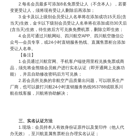
2.每名会员最多可添加8名免票受让人（不含本人），若要
变更受让人，须将现有受让人删除后再添加；
3.金卡及以上级别会员受让人名单将在添加成功15天后(含
当天)生效，金卡以下级别会员受让人名单将在添加成功30天后
(含当天)生效，待生效后方可兑换免费机票，删除立即生效；
4.会员可通过川航网站、四川航空APP、四川航空微信公
众号—会员专享，或24小时直销服务热线、直属售票柜台添加
受让人名单。
【备注】
1.会员通过川航官网、手机客户端使用里程兑换免票或商
品，须先将金熊猫会员账户进行实名认证（即开通网上兑换功
能），并且自助修改密码后方可兑换；
2.若会员所兑换的非航空产品质量出问题，可以联系生产
厂商，也可以拨打川航24小时直销服务热线953788或联系川
航在线客服，川航将协助解决；
三、实名认证方法
1.现场：会员持本人有效身份证原件以及复印件（他人代
办无效），至川航直属售票柜台办理实名认证；