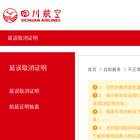
延误取消证明
延误取消证明
首页
自助服务
不正
1、当您的航班发生
延误取消证明
2、电子航班延误/
误/取消证明为准；
航延证明验真
3、最多可支持航班
具）；
4、支持取消航班和
于航班落地后两小时以后