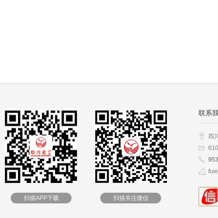
联系
四
61
95
fuw
扫描APP下载
扫描关注微信